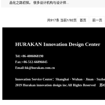
品化之路初探。 很多设计机构与设计师...
共917条 当前1/92页
首页
前一页
HURAKAN Innovation Design Center
Tel:+86-4006068190
Fax:+86-512-66896045
Email:hk@hurakan.com.cn
Innovation Service Center：Shanghai · Wuhan · Jinan · Suzh
苏I
2019 Hurakan innovation design inc.All Rights Reserved